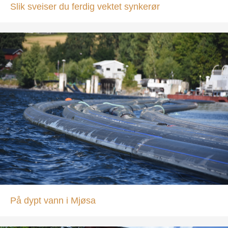
Slik sveiser du ferdig vektet synkerør
På dypt vann i Mjøsa