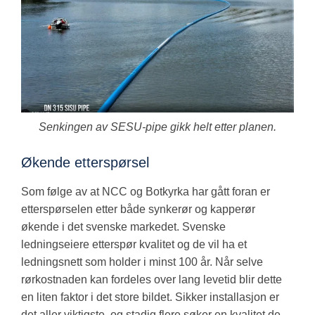
Senkingen av SESU-pipe gikk helt etter planen.
Økende etterspørsel
Som følge av at NCC og Botkyrka har gått foran er
etterspørselen etter både synkerør og kapperør
økende i det svenske markedet. Svenske
ledningseiere etterspør kvalitet og de vil ha et
ledningsnett som holder i minst 100 år. Når selve
rørkostnaden kan fordeles over lang levetid blir dette
en liten faktor i det store bildet. Sikker installasjon er
det aller viktigste, og stadig flere søker en kvalitet de