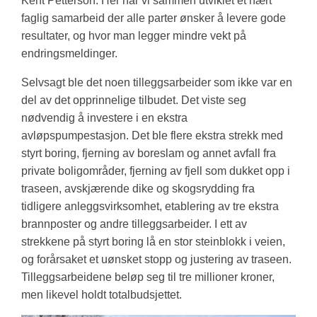
Kent Petterson. Her har vi sammen utviklet et nært
faglig samarbeid der alle parter ønsker å levere gode
resultater, og hvor man legger mindre vekt på
endringsmeldinger.
Selvsagt ble det noen tilleggsarbeider som ikke var en
del av det opprinnelige tilbudet. Det viste seg
nødvendig å investere i en ekstra
avløpspumpestasjon. Det ble flere ekstra strekk med
styrt boring, fjerning av boreslam og annet avfall fra
private boligområder, fjerning av fjell som dukket opp i
traseen, avskjærende dike og skogsrydding fra
tidligere anleggsvirksomhet, etablering av tre ekstra
brannposter og andre tilleggsarbeider. I ett av
strekkene på styrt boring lå en stor steinblokk i veien,
og forårsaket et uønsket stopp og justering av traseen.
Tilleggsarbeidene beløp seg til tre millioner kroner,
men likevel holdt totalbudsjettet.