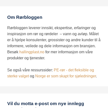
Fornavn
*
Om Rørbloggen
Etternavn
Rørbloggen leverer innsikt, ekspertise, erfaringer og
inspirasjon om
rør og
rørdeler
– vann og avløp. Målet
E-post
*
er å hjelpe konsulenter, grossister og andre kunder til å
informere, veilede og dele informasjon om bransjen.
Besøk
hallingplast.no
for mer informasjon om våre
Webadresse
produkter og tjenester.
Se også våre ressurssider:
PE-rør - det fleksible og
Kommentar
*
sterke valget
og
Norge er som skapt for sjøledninger
.
Vil du motta e-post om nye innlegg