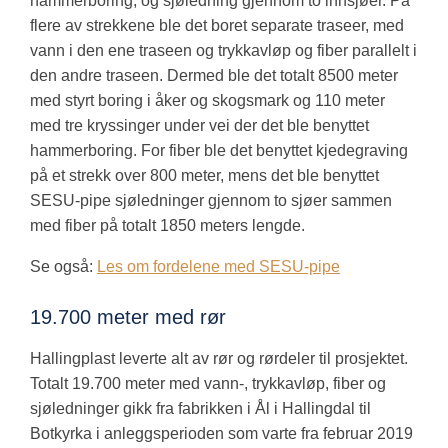
hammerboring, og sjøledning gjennom to innsjøer. På
flere av strekkene ble det boret separate traseer, med
vann i den ene traseen og trykkavløp og fiber parallelt i
den andre traseen. Dermed ble det totalt 8500 meter
med styrt boring i åker og skogsmark og 110 meter
med tre kryssinger under vei der det ble benyttet
hammerboring. For fiber ble det benyttet kjedegraving
på et strekk over 800 meter, mens det ble benyttet
SESU-pipe sjøledninger gjennom to sjøer sammen
med fiber på totalt 1850 meters lengde.
Se også:
Les om fordelene med SESU-pipe
19.700 meter med rør
Hallingplast leverte alt av rør og rørdeler til prosjektet.
Totalt 19.700 meter med vann-, trykkavløp, fiber og
sjøledninger gikk fra fabrikken i Ål i Hallingdal til
Botkyrka i anleggsperioden som varte fra februar 2019