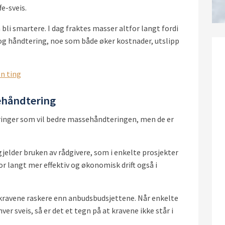
e-sveis.
li smartere. I dag fraktes masser altfor langt fordi
g håndtering, noe som både øker kostnader, utslipp
én ting
ehåndtering
dringer som vil bedre massehåndteringen, men de er
gjelder bruken av rådgivere, som i enkelte prosjekter
r langt mer effektiv og økonomisk drift også i
ravene raskere enn anbudsbudsjettene. Når enkelte
r sveis, så er det et tegn på at kravene ikke står i