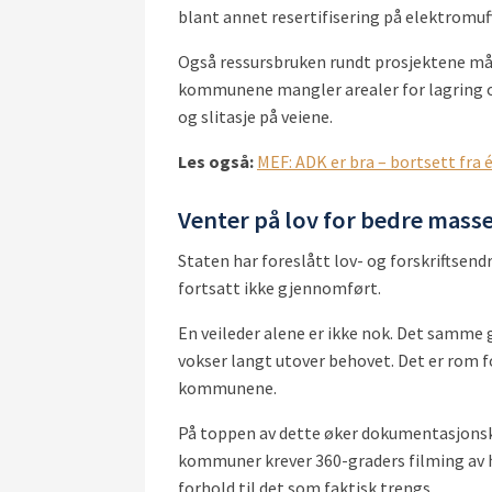
blant annet resertifisering på elektromuff
Også ressursbruken rundt prosjektene må b
kommunene mangler arealer for lagring o
og slitasje på veiene.
Les også:
MEF: ADK er bra – bortsett fra 
Venter på lov for bedre mass
Staten har foreslått lov- og forskriftsen
fortsatt ikke gjennomført.
En veileder alene er ikke nok. Det samme 
vokser langt utover behovet. Det er rom fo
kommunene.
På toppen av dette øker dokumentasjonsk
kommuner krever 360-graders filming av hve
forhold til det som faktisk trengs.