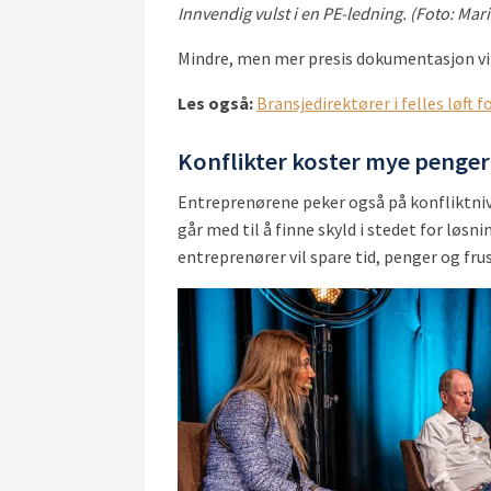
Innvendig vulst i en PE-ledning. (Foto: Ma
Mindre, men mer presis dokumentasjon vil 
Les også:
Bransjedirektører i felles løft 
Konflikter koster mye penger
Entreprenørene peker også på konfliktniv
går med til å finne skyld i stedet for l
entreprenører vil spare tid, penger og fru