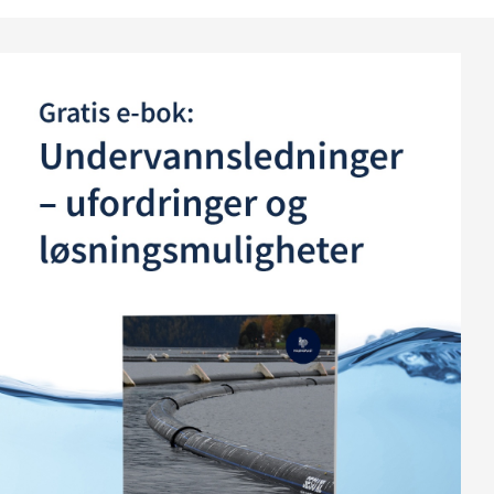
For å kunne respondere på din henvendelse trenger vi ditt
samtykke til å lagre og behandle dine personopplysninger.
Gjerne, det er greit!
*
Du kan når som helst endre dine preferanser for kommunikasjon.
Mer info i vår
personvernerklæring
.