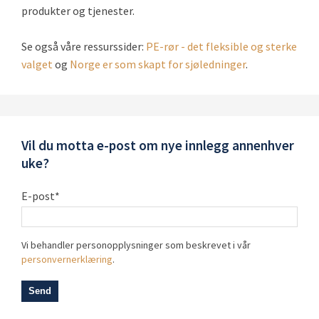
Webadresse
produkter og tjenester.
Se også våre ressurssider:
PE-rør - det fleksible og sterke
Kommentar
*
valget
og
Norge er som skapt for sjøledninger
.
Vil du motta e-post om nye innlegg annenhver
uke?
E-post
*
Vi behandler personopplysninger som beskrevet i vår
Er det OK om vi av og til sender deg gode artikler, tips og
personvernerklæring
.
relevant info?
Gjerne, det er greit!