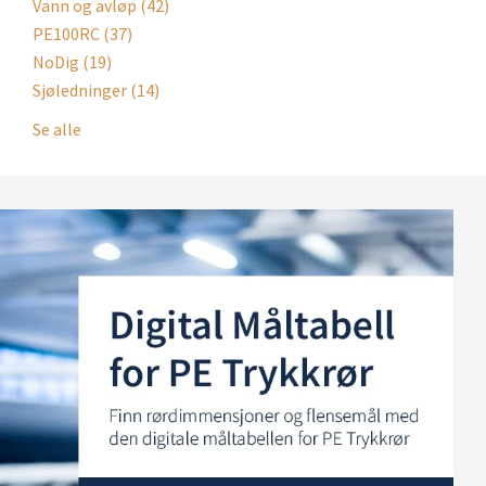
Vann og avløp
(42)
PE100RC
(37)
NoDig
(19)
Sjøledninger
(14)
Se alle