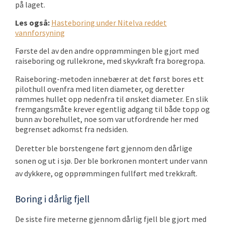
på laget.
Les også:
Hasteboring under Nitelva reddet
vannforsyning
Første del av den andre opprømmingen ble gjort med
raiseboring og rullekrone, med skyvkraft fra boregropa.
Raiseboring-metoden innebærer at det først bores ett
pilothull ovenfra med liten diameter, og deretter
rømmes hullet opp nedenfra til ønsket diameter. En slik
fremgangsmåte krever egentlig adgang til både topp og
bunn av borehullet, noe som var utfordrende her med
begrenset adkomst fra nedsiden.
Deretter ble borstengene ført gjennom den dårlige
sonen og ut i sjø. Der ble borkronen montert under vann
av dykkere, og opprømmingen fullført med trekkraft.
Boring i dårlig fjell
De siste fire meterne gjennom dårlig fjell ble gjort med