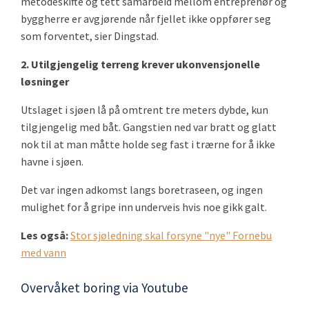
metodeskifte og tett samarbeid mellom entreprenør og
byggherre er avgjørende når fjellet ikke oppfører seg
som forventet, sier Dingstad.
2. Utilgjengelig terreng krever ukonvensjonelle
løsninger
Utslaget i sjøen lå på omtrent tre meters dybde, kun
tilgjengelig med båt. Gangstien ned var bratt og glatt
nok til at man måtte holde seg fast i trærne for å ikke
havne i sjøen.
Det var ingen adkomst langs boretraseen, og ingen
mulighet for å gripe inn underveis hvis noe gikk galt.
Les også:
Stor sjøledning skal forsyne "nye" Fornebu
med vann
Overvåket boring via Youtube