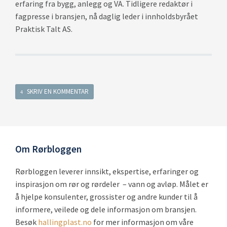
erfaring fra bygg, anlegg og VA. Tidligere redaktør i
fagpresse i bransjen, nå daglig leder i innholdsbyrået
Praktisk Talt AS.
SKRIV EN KOMMENTAR
Fornavn
*
Om Rørbloggen
Etternavn
Rørbloggen leverer innsikt, ekspertise, erfaringer og
inspirasjon om
rør og
rørdeler
– vann og avløp. Målet er
E-post
*
å hjelpe konsulenter, grossister og andre kunder til å
informere, veilede og dele informasjon om bransjen.
Besøk
hallingplast.no
for mer informasjon om våre