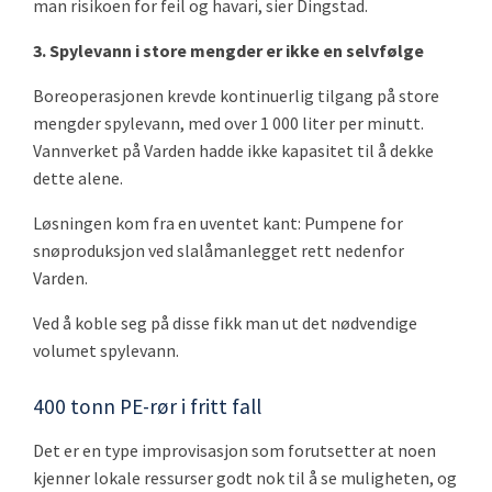
man risikoen for feil og havari, sier Dingstad.
3. Spylevann i store mengder er ikke en selvfølge
Boreoperasjonen krevde kontinuerlig tilgang på store
mengder spylevann, med over 1 000 liter per minutt.
Vannverket på Varden hadde ikke kapasitet til å dekke
dette alene.
Løsningen kom fra en uventet kant: Pumpene for
snøproduksjon ved slalåmanlegget rett nedenfor
Varden.
Ved å koble seg på disse fikk man ut det nødvendige
volumet spylevann.
400 tonn PE-rør i fritt fall
Det er en type improvisasjon som forutsetter at noen
kjenner lokale ressurser godt nok til å se muligheten, og