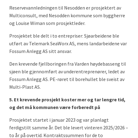
Reservevannledningen til Nesodden er prosjektert av
Multiconsult, med Nesodden kommune som byggherre
og Louise Wiman som prosjektleder.
Prosjektet ble delt i to entrepriser: Sjøarbeidene ble
utført av Telemark SeaWorx AS, mens landarbeidene var
Fossum Anlegg AS sitt ansvar.
Den krevende fjellboringen fra Varden høydebasseng til
sjøen ble gjennomført av underentreprenører, ledet av
Fossum Anlegg AS. PE-røret til borehullet ble sveist av
Multi-Plast AS.
5. Et krevende prosjekt koster mer og tar lengre tid,
og det må kommunen være forberedt på
Prosjektet startet i januar 2023 og var planlagt
ferdigstilt samme år. Det ble levert vinteren 2025/2026 –
to år på overtid. Kontraktssummen for de to